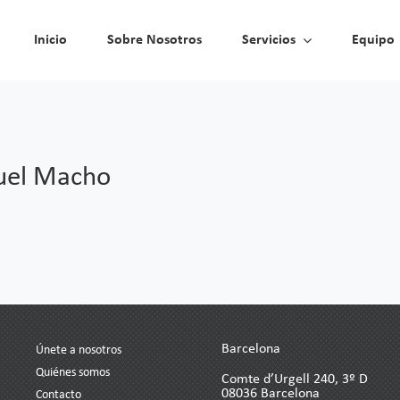
Inicio
Inicio
Sobre Nosotros
Sobre Nosotros
Servicios
Servicios
Equipo
Equipo
uel Macho
Barcelona
Únete a nosotros
Quiénes somos
Comte d’Urgell 240, 3º D
08036 Barcelona
Contacto