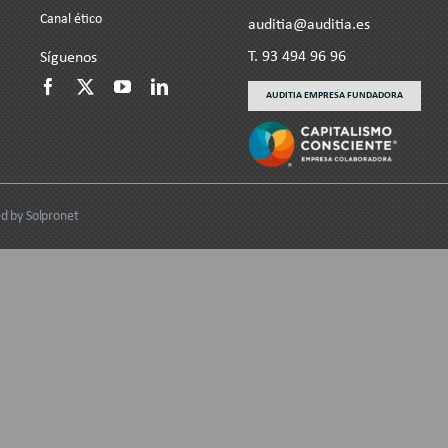
Canal ético
auditia@auditia.es
T.
93 494 96 96
Síguenos
AUDITIA EMPRESA FUNDADORA
ed by Solpronet