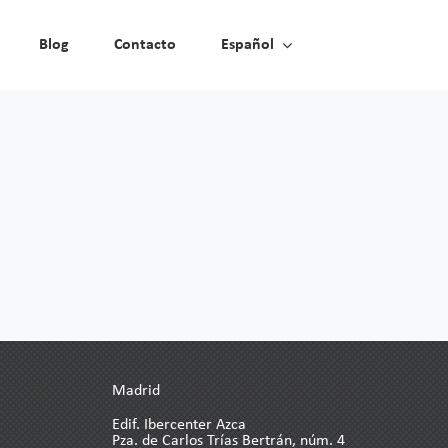
Blog
Blog
Contacto
Contacto
Español
Español
Madrid
Edif. Ibercenter Azca
Pza. de Carlos Trías Bertrán, núm. 4