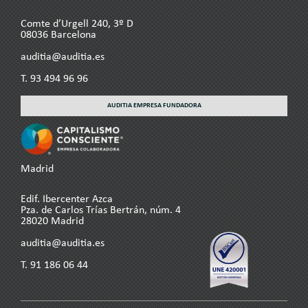
Comte d’Urgell 240, 3º D
08036 Barcelona
auditia@auditia.es
T.
93 494 96 96
AUDITIA EMPRESA FUNDADORA
Madrid
Edif. Ibercenter Azca
Pza. de Carlos Trías Bertrán, núm. 4
28020 Madrid
auditia@auditia.es
T.
91 186 06 44