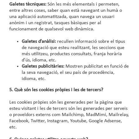
Galetes tècniques:
Són les més elementals i permeten,
entre altres coses, saber quan està navegant un humà o
una aplicació automatitzada, quan navega un usuari
anònim i un registrat, tasques bàsiques per al
funcionament de qualsevol web dinàmica.
Galetes d’anàlisi:
recullen informació sobre el tipus
de navegació que esteu realitzant, les seccions que
més utilitzeu, productes consultats, franja horària
d’ús, idioma, etc.
Galetes publicitàries:
Mostren publicitat en funció de
la seva navegació, el seu país de procedència,
idioma, etc.
5. Què són les cookies pròpies i les de tercers?
Les cookies pròpies són les generades per la pàgina que
esteu visitant i les de tercers són les generades per serveis
o proveïdors externs com Mailchimp, MadMimi, Mailrelay,
Facebook, Twitter, Instagram, Youtube, Google Adsense,
etc.