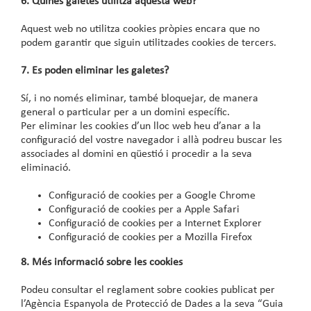
6. Quines galetes utilitza aquesta web?
Aquest web no utilitza cookies pròpies encara que no
podem garantir que siguin utilitzades cookies de tercers.
7. Es poden eliminar les galetes?
Sí, i no només eliminar, també bloquejar, de manera
general o particular per a un domini específic.
Per eliminar les cookies d’un lloc web heu d’anar a la
configuració del vostre navegador i allà podreu buscar les
associades al domini en qüestió i procedir a la seva
eliminació.
Configuració de cookies per
a Google Chrome
Configuració de cookies per
a Apple Safari
Configuració de cookies per
a Internet Explorer
Configuració de cookies per
a Mozilla Firefox
8. Més informació sobre les cookies
Podeu consultar el reglament sobre cookies publicat per
l’Agència Espanyola de Protecció de Dades a la seva “Guia